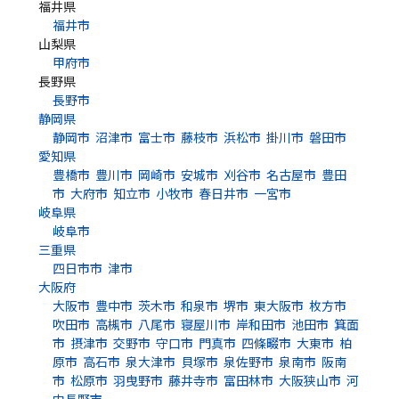
福井県
福井市
山梨県
甲府市
長野県
長野市
静岡県
静岡市
沼津市
富士市
藤枝市
浜松市
掛川市
磐田市
愛知県
豊橋市
豊川市
岡崎市
安城市
刈谷市
名古屋市
豊田
市
大府市
知立市
小牧市
春日井市
一宮市
岐阜県
岐阜市
三重県
四日市市
津市
大阪府
大阪市
豊中市
茨木市
和泉市
堺市
東大阪市
枚方市
吹田市
高槻市
八尾市
寝屋川市
岸和田市
池田市
箕面
市
摂津市
交野市
守口市
門真市
四條畷市
大東市
柏
原市
高石市
泉大津市
貝塚市
泉佐野市
泉南市
阪南
市
松原市
羽曳野市
藤井寺市
富田林市
大阪狭山市
河