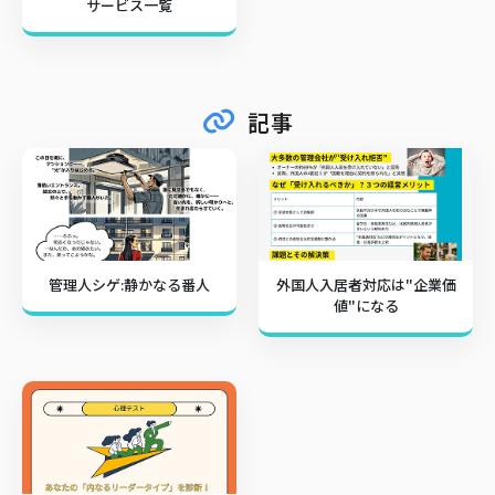
サービス一覧
記事
管理人シゲ:静かなる番人
外国人入居者対応は"企業価
値"になる