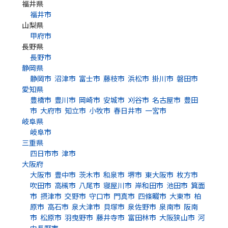
福井県
福井市
山梨県
甲府市
長野県
長野市
静岡県
静岡市
沼津市
富士市
藤枝市
浜松市
掛川市
磐田市
愛知県
豊橋市
豊川市
岡崎市
安城市
刈谷市
名古屋市
豊田
市
大府市
知立市
小牧市
春日井市
一宮市
岐阜県
岐阜市
三重県
四日市市
津市
大阪府
大阪市
豊中市
茨木市
和泉市
堺市
東大阪市
枚方市
吹田市
高槻市
八尾市
寝屋川市
岸和田市
池田市
箕面
市
摂津市
交野市
守口市
門真市
四條畷市
大東市
柏
原市
高石市
泉大津市
貝塚市
泉佐野市
泉南市
阪南
市
松原市
羽曳野市
藤井寺市
富田林市
大阪狭山市
河