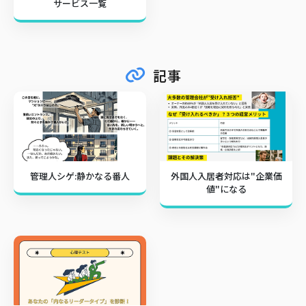
サービス一覧
記事
管理人シゲ:静かなる番人
外国人入居者対応は"企業価
値"になる